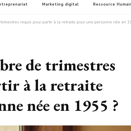
ntreprenariat
Marketing digital
Ressource Humai
trimestres requis pour partir à la retraite pour une personne née en 1
bre de trimestres
ir à la retraite
nne née en 1955 ?