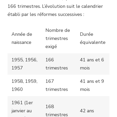
166 trimestres. L’évolution suit le calendrier
établi par les réformes successives :
Nombre de
Année de
Durée
trimestres
naissance
équivalente
exigé
1955, 1956,
166
41 ans et 6
1957
trimestres
mois
1958, 1959,
167
41 ans et 9
1960
trimestres
mois
1961 (1er
168
janvier au
42 ans
trimestres