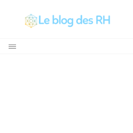
La Boite a Outils des RH
Un blog sur le métier de RH