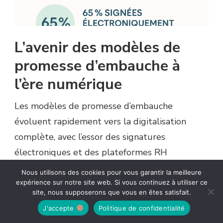
L’avenir des modèles de
promesse d’embauche à
l’ère numérique
Les modèles de promesse d’embauche
évoluent rapidement vers la digitalisation
complète, avec l’essor des signatures
électroniques et des plateformes RH
automatisées. Cette transformation offre
Nous utilisons des cookies pour vous garantir la meilleure
davantage de flexibilité et de rapidité dans les
expérience sur notre site web. Si vous continuez à utiliser ce
site, nous supposerons que vous en êtes satisfait.
processus de recrutement. L’intelligence
J'accepte
Politique de confidentialité
artificielle pourrait bientôt personnaliser