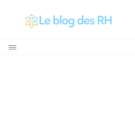
La Boite a Outils des RH
Un blog sur le métier de RH