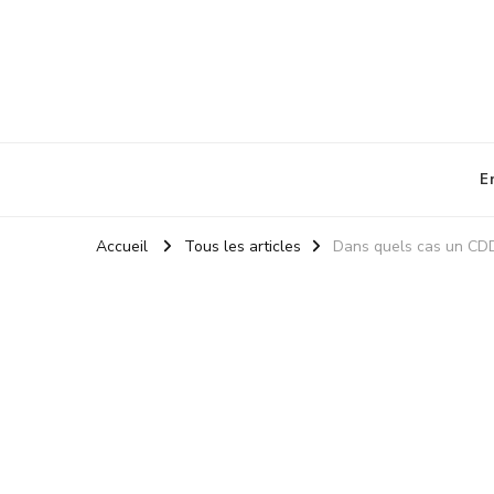
La Boite a Outils des RH
Un blog sur le métier de RH
E
Accueil
Tous les articles
Dans quels cas un CDD 