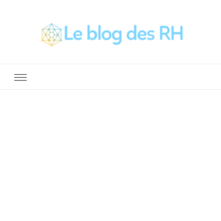
La Boite a Outils des RH
Un blog sur le métier de RH