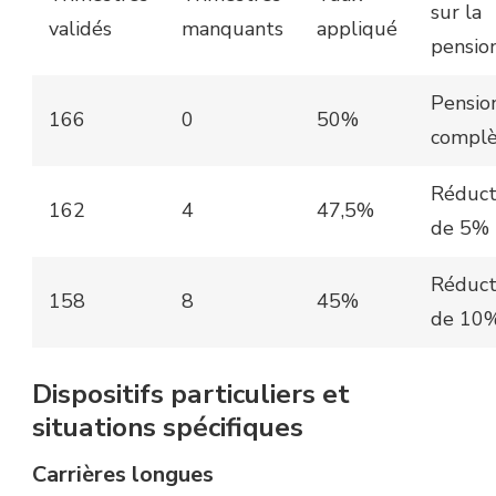
sur la
validés
manquants
appliqué
pensio
Pensio
166
0
50%
compl
Réduct
162
4
47,5%
de 5%
Réduct
158
8
45%
de 10
Dispositifs particuliers et
situations spécifiques
Carrières longues