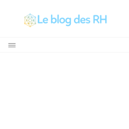
La Boite a Outils des RH
Un blog sur le métier de RH