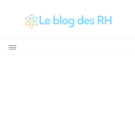
La Boite a Outils des RH
Un blog sur le métier de RH