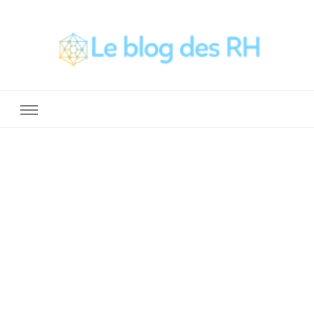
La Boite a Outils des RH
Un blog sur le métier de RH