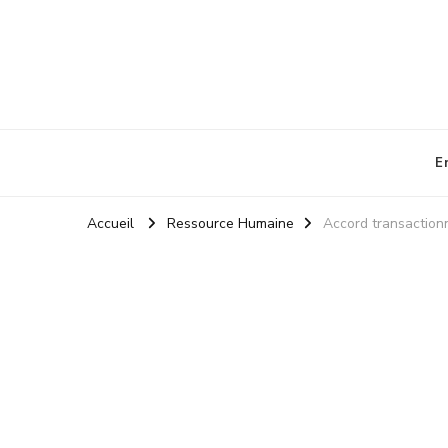
La Boite a Outils des RH
Un blog sur le métier de RH
E
Accueil
Ressource Humaine
Accord transactionn