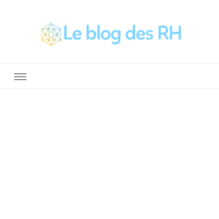
La Boite a Outils des RH
Un blog sur le métier de RH