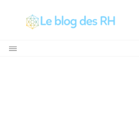
La Boite a Outils des RH
Un blog sur le métier de RH