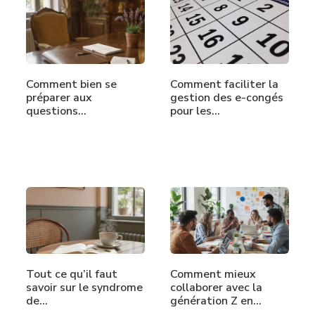
Comment bien se
Comment faciliter la
préparer aux
gestion des e-congés
questions…
pour les…
Tout ce qu’il faut
Comment mieux
savoir sur le syndrome
collaborer avec la
de…
génération Z en…