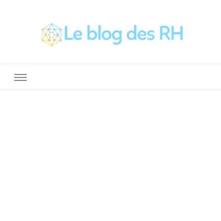
La Boite a Outils des RH
Un blog sur le métier de RH