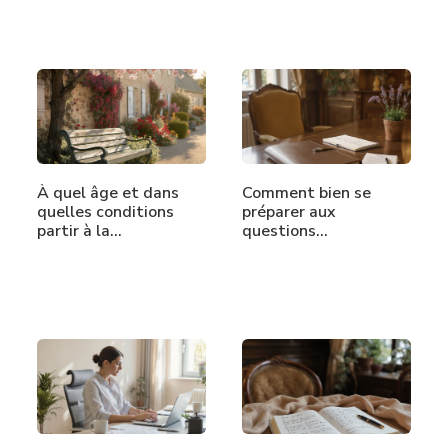
À quel âge et dans
Comment bien se
quelles conditions
préparer aux
partir à la…
questions…