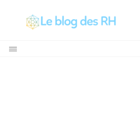
La Boite a Outils des RH
Un blog sur le métier de RH